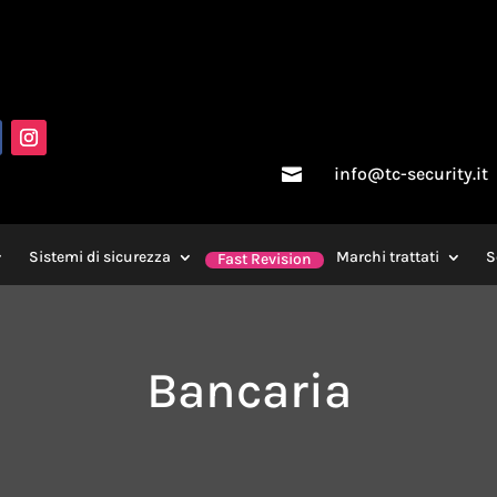
info@tc-security.it

Sistemi di sicurezza
Marchi trattati
S
Fast Revision
Bancaria