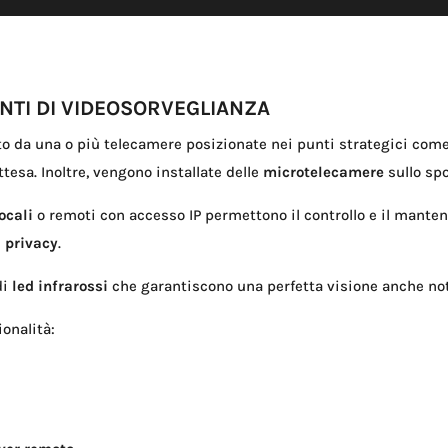
ANTI DI VIDEOSORVEGLIANZA
to da una o più telecamere posizionate nei punti strategici come
ttesa. Inoltre, vengono installate delle
microtelecamere
sullo spo
locali
o remoti con accesso IP permettono il controllo e il mante
a privacy
.
di
led infrarossi
che garantiscono una perfetta visione anche nott
ionalità: