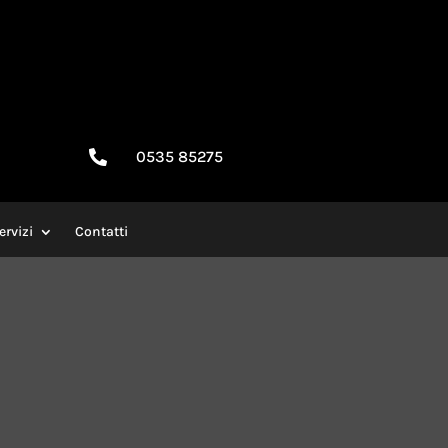
0535 85275

ervizi
Contatti