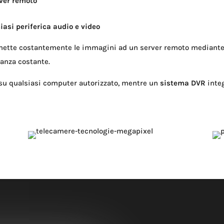
ver remoto
siasi periferica audio e video
asmette costantemente le immagini ad un server remoto mediant
tanza costante.
 su qualsiasi computer autorizzato, mentre un
sistema DVR
inte